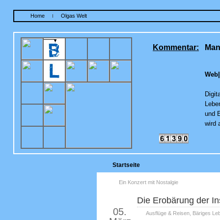
Home
Olgas Welt
I
Kommentar:
Man
Web|
Digit
Lebe
und E
wird 
Startseite
Ein Konzert mit Nostalgie
Die Erobärung der In
2016
05.
Ausflüge & Reisen
,
Bäriges Le