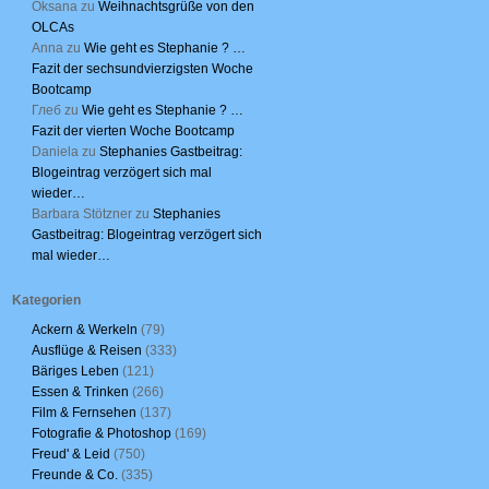
Oksana
zu
Weihnachtsgrüße von den
OLCAs
Anna
zu
Wie geht es Stephanie ? …
Fazit der sechsundvierzigsten Woche
Bootcamp
Глеб
zu
Wie geht es Stephanie ? …
Fazit der vierten Woche Bootcamp
Daniela
zu
Stephanies Gastbeitrag:
Blogeintrag verzögert sich mal
wieder…
Barbara Stötzner
zu
Stephanies
Gastbeitrag: Blogeintrag verzögert sich
mal wieder…
Kategorien
Ackern & Werkeln
(79)
Ausflüge & Reisen
(333)
Bäriges Leben
(121)
Essen & Trinken
(266)
Film & Fernsehen
(137)
Fotografie & Photoshop
(169)
Freud' & Leid
(750)
Freunde & Co.
(335)