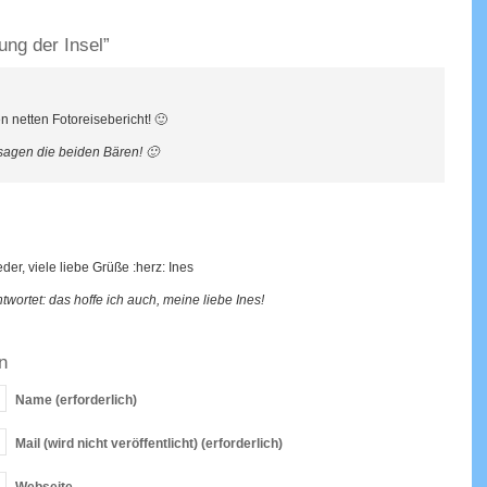
ung der Insel”
 netten Fotoreisebericht! 🙂
 sagen die beiden Bären! 🙂
der, viele liebe Grüße :herz: Ines
twortet: das hoffe ich auch, meine liebe Ines!
n
Name
(erforderlich)
Mail
(wird nicht veröffentlicht) (erforderlich)