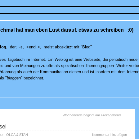
chmal hat man eben Lust darauf, etwas zu schreiben ;0)
log
, der; -s, <engl.>, meist abgekürzt mit "Blog"
ales Tagebuch im Internet. Ein Weblog ist eine Webseite, die periodisch neue 
ns und von Meinungen zu oftmals spezifischen Themengruppen. Weiter verti
rfahrung als auch der Kommunikation dienen und ist insofern mit dem Interne
als "
bloggen"
bezeichnet.
Wochenende beginnt am Freitagabend
sel
ben
,
OLCA & STAN
Kommentar hinzufügen