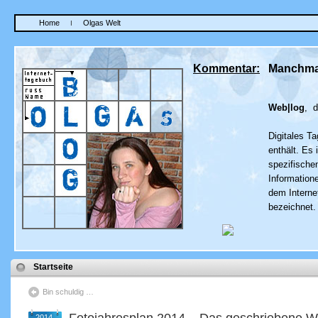
Home
Olgas Welt
I
Kommentar:
Manchmal
Web|log
, d
Digitales T
enthält. Es
spezifische
Information
dem Interne
bezeichnet.
Startseite
Bin schuldig …
2014